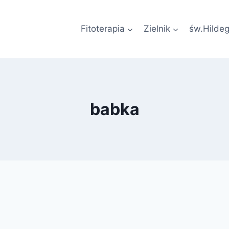
Fitoterapia
Zielnik
św.Hilde
babka