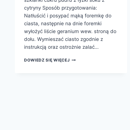
szklanki cukru pudru 2 łyżki soku z
cytryny Sposób przygotowania:
Natłuścić i posypać mąką foremkę do
ciasta, następnie na dnie foremki
wyłożyć liście geranium wew. stroną do
dołu. Wymieszać ciasto zgodnie z
instrukcją oraz ostrożnie zalać…
BABKA
DOWIEDZ SIĘ WIĘCEJ
Z
NUTĄ
GERANIUM