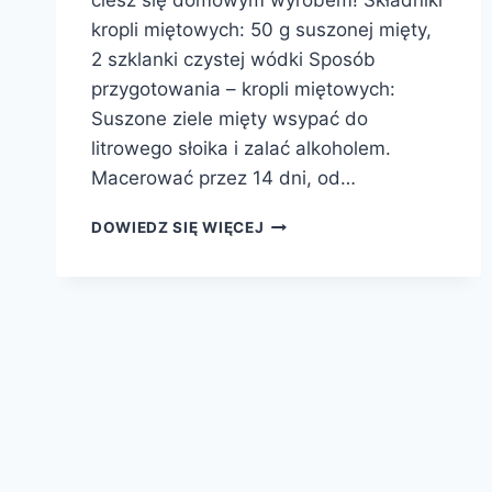
ciesz się domowym wyrobem! Składniki
kropli miętowych: 50 g suszonej mięty,
2 szklanki czystej wódki Sposób
przygotowania – kropli miętowych:
Suszone ziele mięty wsypać do
litrowego słoika i zalać alkoholem.
Macerować przez 14 dni, od…
KROPLE
DOWIEDZ SIĘ WIĘCEJ
MIĘTOWE