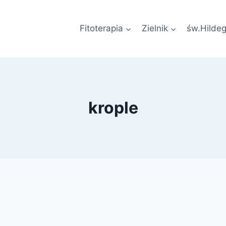
Fitoterapia
Zielnik
św.Hilde
krople