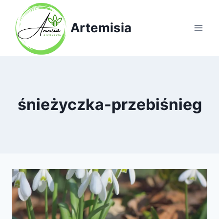
Przejdź
do
Artemisia
treści
śnieżyczka-przebiśnieg