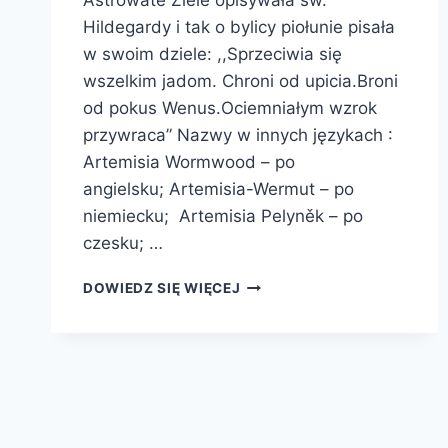
Astrowate Ziele opisywała św.
Hildegardy i tak o bylicy piołunie pisała
w swoim dziele: ,,Sprzeciwia się
wszelkim jadom. Chroni od upicia.Broni
od pokus Wenus.Ociemniałym wzrok
przywraca” Nazwy w innych językach :
Artemisia Wormwood – po
angielsku; Artemisia-Wermut – po
niemiecku; Artemisia Pelyněk – po
czesku; …
BYLICA
DOWIEDZ SIĘ WIĘCEJ
PIOŁUN