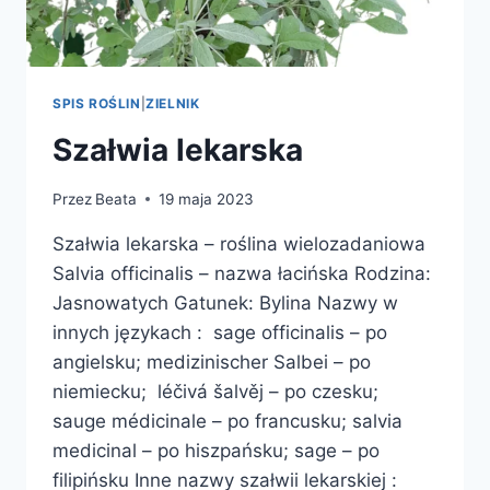
SPIS ROŚLIN
|
ZIELNIK
Szałwia lekarska
Przez
Beata
19 maja 2023
Szałwia lekarska – roślina wielozadaniowa
Salvia officinalis – nazwa łacińska Rodzina:
Jasnowatych Gatunek: Bylina Nazwy w
innych językach : sage officinalis – po
angielsku; medizinischer Salbei – po
niemiecku; léčivá šalvěj – po czesku;
sauge médicinale – po francusku; salvia
medicinal – po hiszpańsku; sage – po
filipińsku Inne nazwy szałwii lekarskiej :