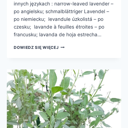
innych językach : narrow-leaved lavender –
po angielsku; schmalblättriger Lavendel –
po niemiecku; levandule úzkolistá – po
czesku; lavande à feuilles étroites – po
francusku; lavanda de hoja estrecha…
LAWENDA
DOWIEDZ SIĘ WIĘCEJ
WĄSKOLISTNA