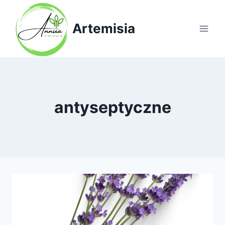
Przejdź
do
Artemisia
treści
antyseptyczne