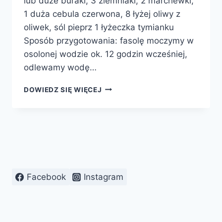
lub duże buraki, 3 ziemniaki, 2 marchewki,
1 duża cebula czerwona, 8 łyżej oliwy z
oliwek, sól pieprz 1 łyżeczka tymianku
Sposób przygotowania: fasolę moczymy w
osolonej wodzie ok. 12 godzin wcześniej,
odlewamy wodę…
SAŁATKA
DOWIEDZ SIĘ WIĘCEJ
SWIETŁANY
Z
BURAKIEM
Facebook
Instagram