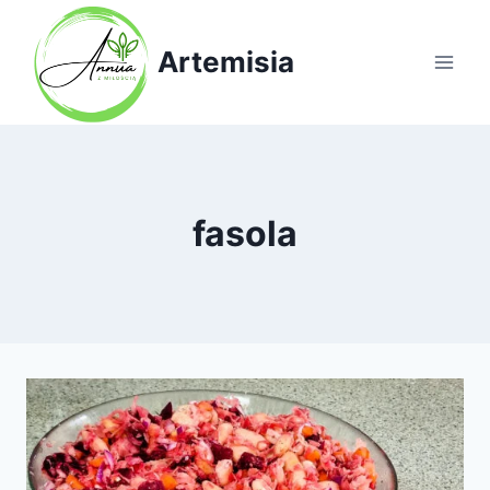
Przejdź
do
Artemisia
treści
fasola