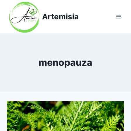
Przejdź
do
Artemisia
treści
menopauza