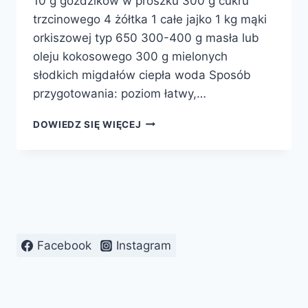
10 g goździków w proszku 300 g cukru
trzcinowego 4 żółtka 1 całe jajko 1 kg mąki
orkiszowej typ 650 300-400 g masła lub
oleju kokosowego 300 g mielonych
słodkich migdałów ciepła woda Sposób
przygotowania: poziom łatwy,…
CIASTECZKA
DOWIEDZ SIĘ WIĘCEJ
RADOŚCI
ŚW.
HILDEGARDY
Facebook
Instagram