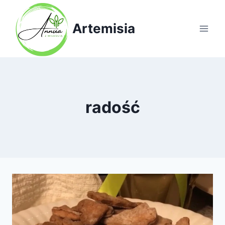
Przejdź
do
Artemisia
treści
radość