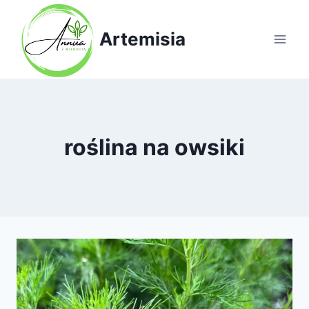
Przejdź
do
Artemisia
treści
roślina na owsiki