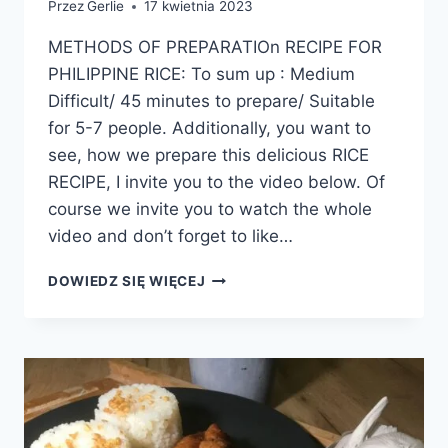
Przez
Gerlie
17 kwietnia 2023
METHODS OF PREPARATIOn RECIPE FOR
PHILIPPINE RICE: To sum up : Medium
Difficult/ 45 minutes to prepare/ Suitable
for 5-7 people. Additionally, you want to
see, how we prepare this delicious RICE
RECIPE, I invite you to the video below. Of
course we invite you to watch the whole
video and don’t forget to like…
FILIPIŃSKI
DOWIEDZ SIĘ WIĘCEJ
RYŻ
Z
WARZYWAMI