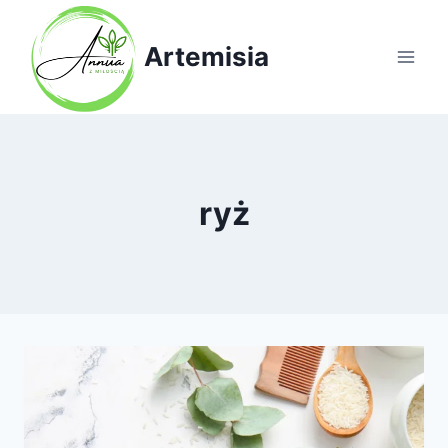
Przejdź
do
Artemisia
treści
ryż