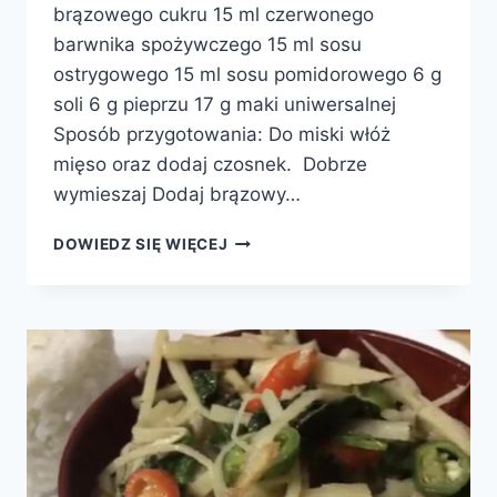
brązowego cukru 15 ml czerwonego
barwnika spożywczego 15 ml sosu
ostrygowego 15 ml sosu pomidorowego 6 g
soli 6 g pieprzu 17 g maki uniwersalnej
Sposób przygotowania: Do miski włóż
mięso oraz dodaj czosnek. Dobrze
wymieszaj Dodaj brązowy…
KOTLECIKI
DOWIEDZ SIĘ WIĘCEJ
WIEPRZOWE
Z
CZOSNKIEM
PO
FILIPIŃSKU