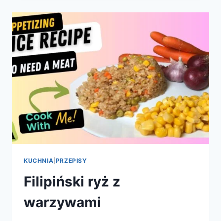
I
JEGO
WŁAŚCIWOŚCI
KUCHNIA
|
PRZEPISY
Filipiński ryż z
warzywami