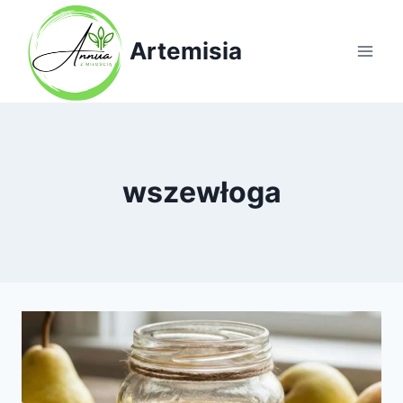
Przejdź
do
Artemisia
treści
wszewłoga