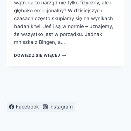
wątroba to narząd nie tylko fizyczny, ale i
głęboko emocjonalny? W dzisiejszych
czasach często skupiamy się na wynikach
badań krwi. Jeśli są w normie – uznajemy,
że wszystko jest w porządku. Jednak
mniszka z Bingen, a…
WĄTROBA
DOWIEDZ SIĘ WIĘCEJ
POTRZEBUJE
RADOŚCI
JAK
KWIAT
SŁOŃCA.
SEKRETY
ŚW.
HILDEGARDY
Facebook
Instagram