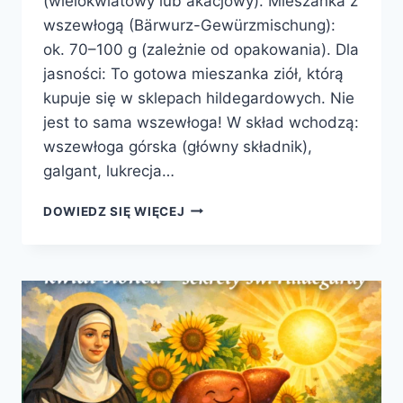
(wielokwiatowy lub akacjowy). Mieszanka z
wszewłogą (Bärwurz-Gewürzmischung):
ok. 70–100 g (zależnie od opakowania). Dla
jasności: To gotowa mieszanka ziół, którą
kupuje się w sklepach hildegardowych. Nie
jest to sama wszewłoga! W skład wchodzą:
wszewłoga górska (główny składnik),
galgant, lukrecja…
MIÓD
DOWIEDZ SIĘ WIĘCEJ
GRUSZKOWY
Z
WSZEWŁOGĄ
GÓRSKĄ