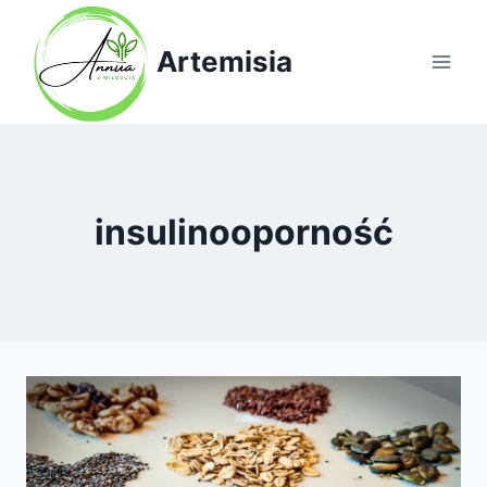
Przejdź
do
Artemisia
treści
insulinooporność