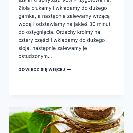
szklanki spirytusu 96% Przygotowanie:
Zioła płukamy i wkładamy do dużego
garnka, a następnie zalewamy wrzącą
wodą i odstawiamy na jakieś 30 minut
do ostygnięcia. Orzechy kroimy na
cztery części i wkładamy do dużego
słoja, następnie zalewamy je
ostudzonym…
NALEWKA
DOWIEDZ SIĘ WIĘCEJ
Z
4
ZIÓŁ