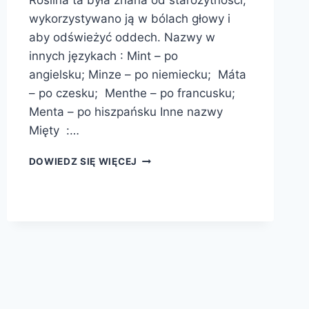
Roślina ta była znana od starożytności,
wykorzystywano ją w bólach głowy i
aby odświeżyć oddech. Nazwy w
innych językach : Mint – po
angielsku; Minze – po niemiecku; Máta
– po czesku; Menthe – po francusku;
Menta – po hiszpańsku Inne nazwy
Mięty :…
MIĘTA
DOWIEDZ SIĘ WIĘCEJ