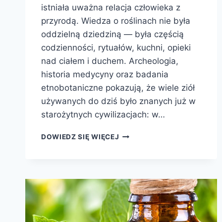
istniała uważna relacja człowieka z
przyrodą. Wiedza o roślinach nie była
oddzielną dziedziną — była częścią
codzienności, rytuałów, kuchni, opieki
nad ciałem i duchem. Archeologia,
historia medycyny oraz badania
etnobotaniczne pokazują, że wiele ziół
używanych do dziś było znanych już w
starożytnych cywilizacjach: w…
10
DOWIEDZ SIĘ WIĘCEJ
ROŚLIN
STAROŻYTNEGO
ŚWIATA