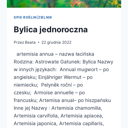
SPIS ROŚLIN
|
ZIELNIK
Bylica jednoroczna
Przez
Beata
22 grudnia 2022
artemisia annua – nazwa łacińska
Rodzina: Astrowate Gatunek: Bylica Nazwy
w innych językach: Annual mugwort – po
angielsku; Einjähriger Wermut – po
niemiecku; Pelyněk roční – po
czesku; Armoise annuelle – po
francusku; Artemisa anual– po hiszpańsku
Inne jej Nazwy : Artemisia chamomilla,
Artemisia carvifolia, Artemisia apiacea,
Artemisia japonica, Artemisia capillaris,