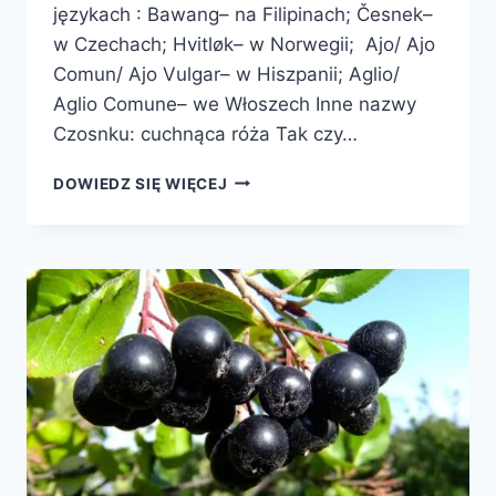
językach : Bawang– na Filipinach; Česnek–
w Czechach; Hvitløk– w Norwegii; Ajo/ Ajo
Comun/ Ajo Vulgar– w Hiszpanii; Aglio/
Aglio Comune– we Włoszech Inne nazwy
Czosnku: cuchnąca róża Tak czy…
CZOSNEK
DOWIEDZ SIĘ WIĘCEJ
POSPOLITY