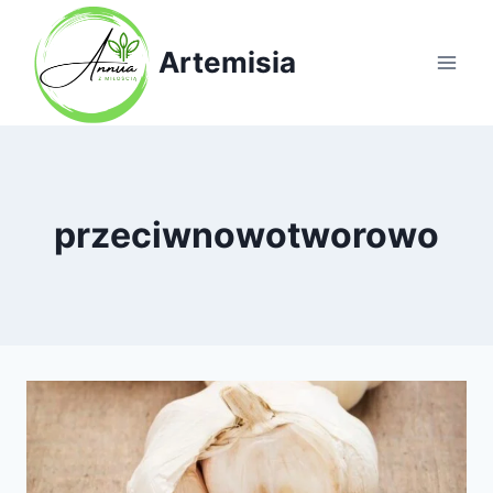
Przejdź
do
Artemisia
treści
przeciwnowotworowo