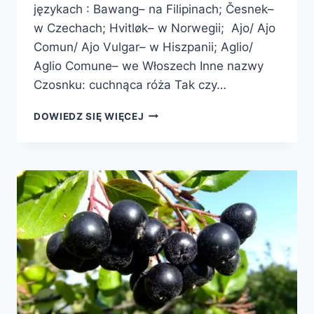
językach : Bawang– na Filipinach; Česnek–
w Czechach; Hvitløk– w Norwegii; Ajo/ Ajo
Comun/ Ajo Vulgar– w Hiszpanii; Aglio/
Aglio Comune– we Włoszech Inne nazwy
Czosnku: cuchnąca róża Tak czy…
CZOSNEK
DOWIEDZ SIĘ WIĘCEJ
POSPOLITY