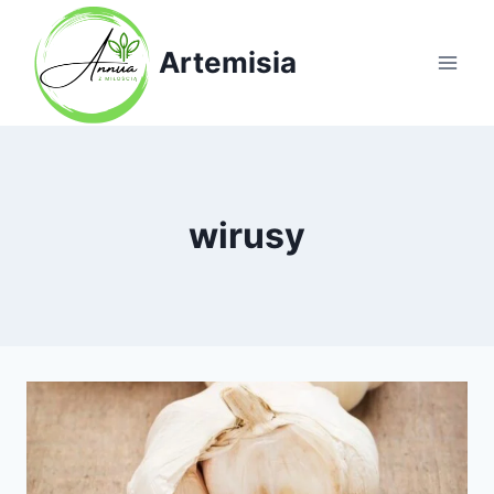
Przejdź
do
Artemisia
treści
wirusy