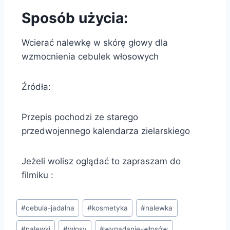
Sposób użycia:
Wcierać nalewkę w skórę głowy dla
wzmocnienia cebulek włosowych
Źródła:
Przepis pochodzi ze starego
przedwojennego kalendarza zielarskiego
Jeżeli wolisz oglądać to zapraszam do
filmiku :
#
cebula-jadalna
#
kosmetyka
#
nalewka
#
nalewki
#
włosy
#
wypadanie-włosów