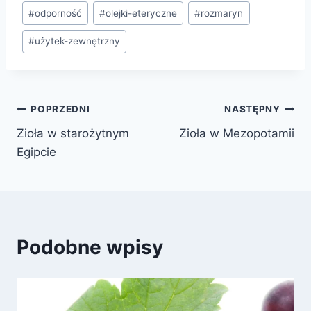
#
odporność
#
olejki-eteryczne
#
rozmaryn
#
użytek-zewnętrzny
POPRZEDNI
NASTĘPNY
Zioła w starożytnym
Zioła w Mezopotamii
Egipcie
Podobne wpisy