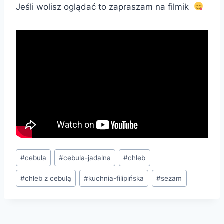
Jeśli wolisz oglądać to zapraszam na filmik
Tagi
#
cebula
#
cebula-jadalna
#
chleb
wpisu:
#
chleb z cebulą
#
kuchnia-filipińska
#
sezam