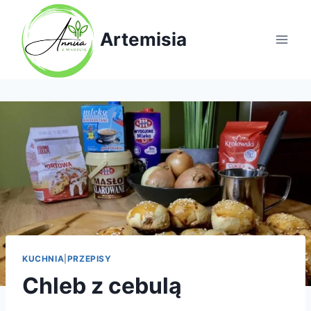
Przejdź
do
Artemisia
treści
KUCHNIA
|
PRZEPISY
Chleb z cebulą