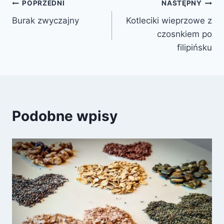
Nawigacja
POPRZEDNI
NASTĘPNY
Burak zwyczajny
Kotleciki wieprzowe z
wpisu
czosnkiem po
filipińsku
Podobne wpisy