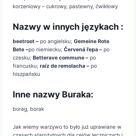
korzeniowy – cukrowy, pastewny, ćwikłowy
Nazwy w innych językach :
beetroot –
po angielsku;
Gemeine Rote
Bete
–
po niemiecku;
Červená řepa –
po
czesku;
Betterave commune –
po
francusku;
raíz de remolacha –
po
hiszpańsku
Inne nazwy Buraka:
borag, borak
Jak wiemy warzywo to było już uprawiane w
czasach starożytnych dla celów leczniczych i