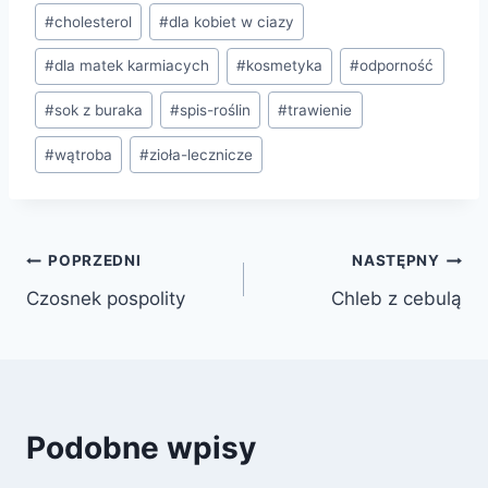
#
cholesterol
#
dla kobiet w ciazy
#
dla matek karmiacych
#
kosmetyka
#
odporność
#
sok z buraka
#
spis-roślin
#
trawienie
#
wątroba
#
zioła-lecznicze
POPRZEDNI
NASTĘPNY
Czosnek pospolity
Chleb z cebulą
Podobne wpisy