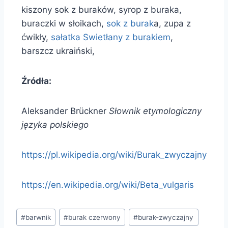
kiszony sok z buraków, syrop z buraka,
buraczki w słoikach,
sok z burak
a, zupa z
ćwikły,
sałatka Swietłany z burakiem
,
barszcz ukraiński,
Źródła:
Aleksander Brückner
Słownik etymologiczny
języka polskiego
https://pl.wikipedia.org/wiki/Burak_zwyczajny
https://en.wikipedia.org/wiki/Beta_vulgaris
#
barwnik
#
burak czerwony
#
burak-zwyczajny