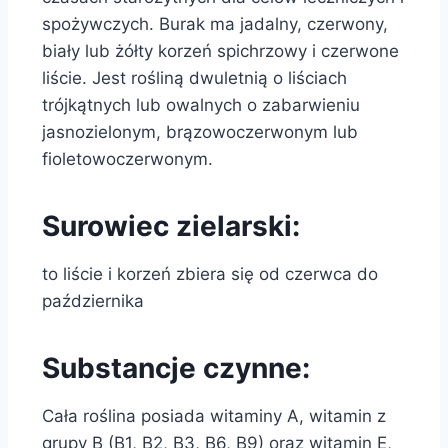
spożywczych. Burak ma jadalny, czerwony,
biały lub żółty korzeń spichrzowy i czerwone
liście. Jest rośliną dwuletnią o liściach
trójkątnych lub owalnych o zabarwieniu
jasnozielonym, brązowoczerwonym lub
fioletowoczerwonym.
Surowiec zielarski:
to liście i korzeń zbiera się od czerwca do
października
Substancje czynne:
Cała roślina posiada witaminy A, witamin z
grupy B (B1, B2, B3, B6, B9) oraz witamin E,