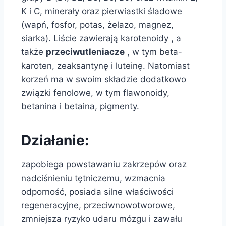
K i C, minerały oraz pierwiastki śladowe
(wapń, fosfor, potas, żelazo, magnez,
siarka). Liście zawierają karotenoidy
,
a
także
przeciwutleniacze
, w tym beta-
karoten, zeaksantynę i luteinę. Natomiast
korzeń ma w swoim składzie dodatkowo
związki fenolowe, w tym flawonoidy,
betanina i betaina, pigmenty.
Działanie:
zapobiega powstawaniu zakrzepów oraz
nadciśnieniu tętniczemu, wzmacnia
odporność, posiada silne właściwości
regeneracyjne, przeciwnowotworowe,
zmniejsza ryzyko udaru mózgu i zawału