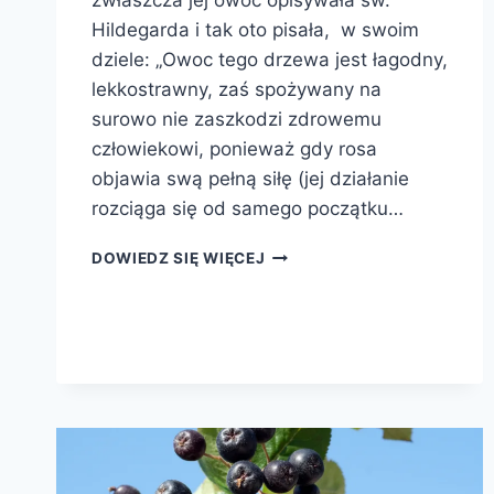
zwłaszcza jej owoc opisywała św.
Hildegarda i tak oto pisała, w swoim
dziele: „Owoc tego drzewa jest łagodny,
lekkostrawny, zaś spożywany na
surowo nie zaszkodzi zdrowemu
człowiekowi, ponieważ gdy rosa
objawia swą pełną siłę (jej działanie
rozciąga się od samego początku…
JABŁOŃ
DOWIEDZ SIĘ WIĘCEJ