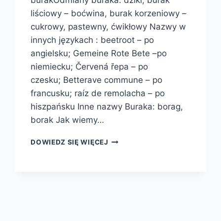
burakOdmiany buraka: dziki, burak
liściowy – boćwina, burak korzeniowy –
cukrowy, pastewny, ćwikłowy Nazwy w
innych językach : beetroot – po
angielsku; Gemeine Rote Bete –po
niemiecku; Červená řepa – po
czesku; Betterave commune – po
francusku; raíz de remolacha – po
hiszpańsku Inne nazwy Buraka: borag,
borak Jak wiemy…
BURAK
DOWIEDZ SIĘ WIĘCEJ
ZWYCZAJNY