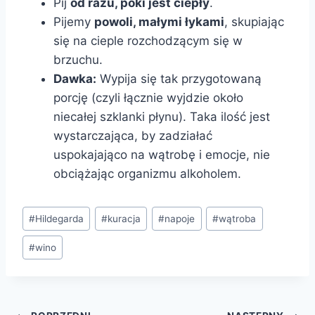
Pij
od razu, póki jest ciepły
.
Pijemy
powoli, małymi łykami
, skupiając
się na cieple rozchodzącym się w
brzuchu.
Dawka:
Wypija się tak przygotowaną
porcję (czyli łącznie wyjdzie około
niecałej szklanki płynu). Taka ilość jest
wystarczająca, by zadziałać
uspokajająco na wątrobę i emocje, nie
obciążając organizmu alkoholem.
#
Hildegarda
#
kuracja
#
napoje
#
wątroba
#
wino