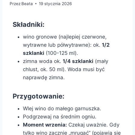
Przez
Beata
19 stycznia 2026
Składniki:
wino gronowe (najlepiej czerwone,
wytrawne lub półwytrawne): ok.
1/2
szklanki
(100-125 ml).
zimna woda ok.
1/4 szklanki
(mały
chlust, ok. 50 ml). Woda musi być
naprawdę zimna.
Przygotowanie:
Wlej wino do małego garnuszka.
Podgrzewaj na średnim ogniu.
Moment wrzenia:
Czekaj uważnie. Gdy
tylko wino zacznie „mrugać” (pojawią się