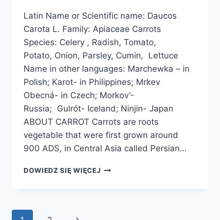
Latin Name or Scientific name: Daucos
Carota L. Family: Apiaceae Carrots
Species: Celery , Radish, Tomato,
Potato, Onion, Parsley, Cumin, Lettuce
Name in other languages: Marchewka – in
Polish; Karot- in Philippines; Mrkev
Obecná- in Czech; Morkov’-
Russia; Gulrót- Iceland; Ninjin- Japan
ABOUT CARROT Carrots are roots
vegetable that were first grown around
900 ADS, in Central Asia called Persian…
MARCHEW
DOWIEDZ SIĘ WIĘCEJ
ZWYCZAJNA
Nawigacja
Następna
1
2