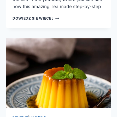
how this amazing Tea made step-by-step
HERBATA
DOWIEDZ SIĘ WIĘCEJ
Z
IMBIREM,
KURKUMĄ
I
CYTRYNĄ
KUCHNIA
|
PRZEPISY