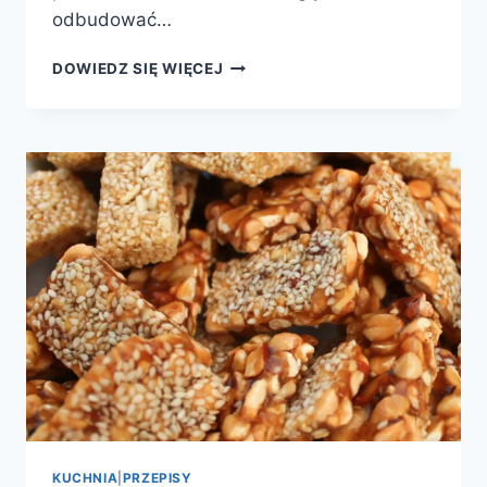
odbudować…
RYŻOWA
DOWIEDZ SIĘ WIĘCEJ
MASKA
WŁOSY
KUCHNIA
|
PRZEPISY