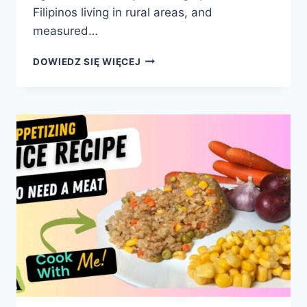
Filipinos living in rural areas, and
measured…
RYŻ
DOWIEDZ SIĘ WIĘCEJ
NA
FILIPINACH
I
JEGO
WŁAŚCIWOŚCI